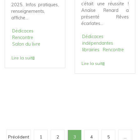
c’était une réussite !
2025. Infos pratiques,
Anaïse Renard a
renseignements,
présenté Rêves
affiche...
écarlates...
Dédicaces
Dédicaces
Rencontre
indépendantes
Salon du livre
librairies
Rencontre
Lire la suite
Lire la suite
P
Précédent
1
2
3
4
5
…