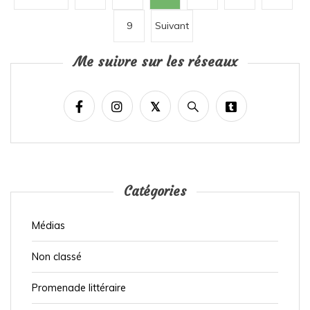
a
9
Suivant
g
i
Me suivre sur les réseaux
n
a
t
i
o
n
Catégories
d
e
Médias
s
Non classé
p
u
Promenade littéraire
b