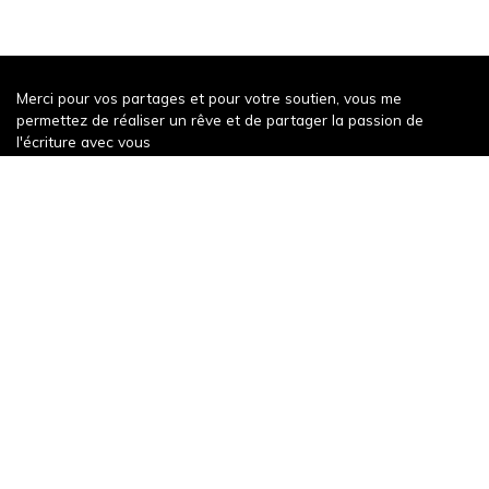
Merci pour vos partages et pour votre soutien, vous me
permettez de réaliser un rêve et de partager la passion de
l'écriture avec vous
Récompense récente
Un weekend à Decize
343 words
Publication récente