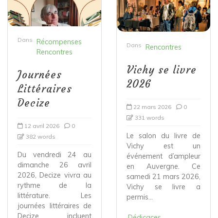
Dans
Récompenses
Dans
Rencontres
Rencontres
Vichy se livre
Journées
2026
Littéraires
Decize
22 mars 2026
0
331 words
12 avril 2026
0
Le salon du livre de
382 words
Vichy est un
Du vendredi 24 au
événement d’ampleur
dimanche 26 avril
en Auvergne. Ce
2026, Decize vivra au
samedi 21 mars 2026,
rythme de la
Vichy se livre a
littérature. Les
permis...
journées littéraires de
Decize incluent
Dédicaces