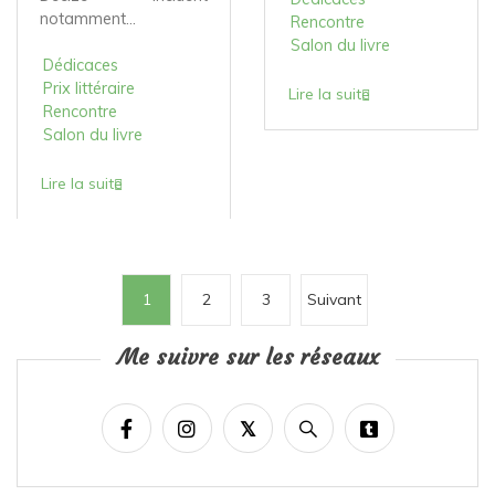
notamment...
Rencontre
Salon du livre
Dédicaces
Prix littéraire
Lire la suite
Rencontre
Salon du livre
Lire la suite
P
1
2
3
Suivant
a
Me suivre sur les réseaux
g
i
n
a