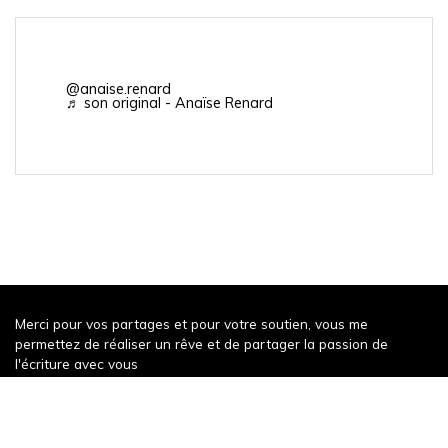
@anaise.renard
♬ son original - Anaïse Renard
Merci pour vos partages et pour votre soutien, vous me
permettez de réaliser un rêve et de partager la passion de
l'écriture avec vous