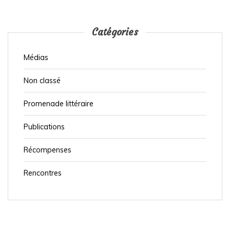
t
i
Catégories
o
n
Médias
d
e
Non classé
s
Promenade littéraire
p
u
Publications
b
Récompenses
l
Rencontres
i
c
a
t