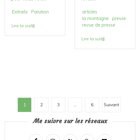
Extraits
Parution
articles
la montagne
presse
revue de presse
Lire la suite
Lire la suite
P
1
2
3
…
6
Suivant
a
Me suivre sur les réseaux
g
i