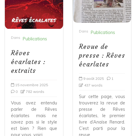
Dans
Publications
Dans
Publications
Revue de
Rêves
presse : Rêves
écarlates :
écarlates
extraits
9 août 2025
1
15 novembre 2025
437 words
0
782 words
Sur cette page, vous
Vous avez entendu
trouverez la revue de
parler de Rêves
presse de Rêves
écarlates mais ne
écarlates, le premier
savez pas si le style
livre d’Anaïse Renard.
est bien ? Rien que
C’est parti pour la
pour vous, voici...
revue...