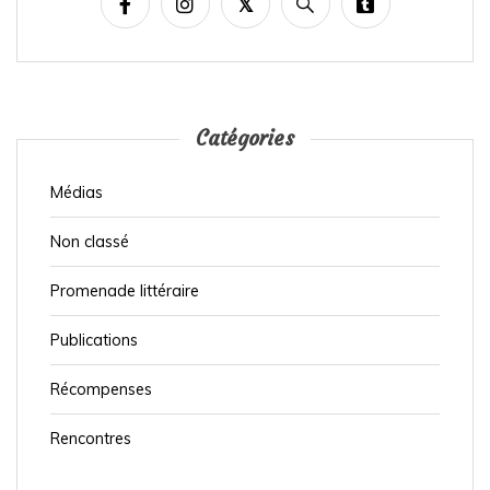
n
a
t
i
Catégories
o
n
Médias
d
e
Non classé
s
Promenade littéraire
p
u
Publications
b
Récompenses
l
Rencontres
i
c