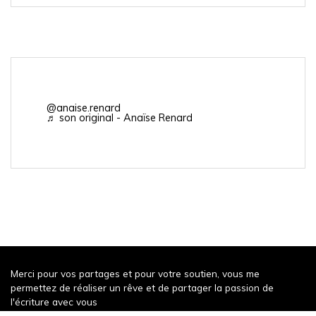
@anaise.renard
♬ son original - Anaïse Renard
Merci pour vos partages et pour votre soutien, vous me
permettez de réaliser un rêve et de partager la passion de
l'écriture avec vous