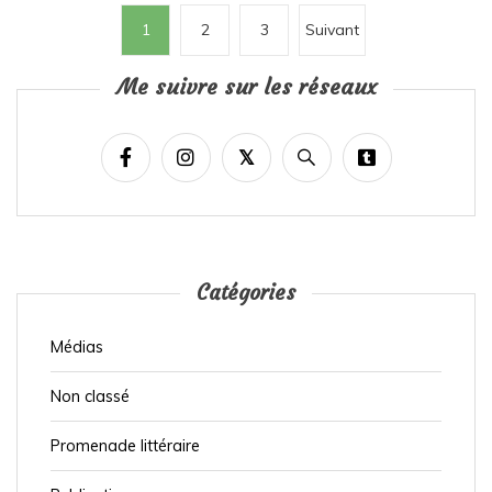
P
1
2
3
Suivant
a
Me suivre sur les réseaux
g
i
n
a
t
i
Catégories
o
n
Médias
d
e
Non classé
s
Promenade littéraire
p