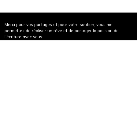
Merci pour vos partages et pour votre soutien, vous me
permettez de réaliser un rêve et de partager la passion de
l'écriture avec vous
Récompense récente
Un weekend à Decize
343 words
Publication récente