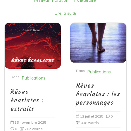
Festival
Parution
Prix littéraire
Lire la suite
Dans
Publications
Dans
Publications
Rêves
Rêves
écarlates : les
écarlates :
personnages
extraits
12 juillet 2025
0
15 novembre 2025
348 words
0
782 words