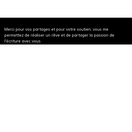
Merci pour vos partages et pour votre soutien, vous me
permettez de réaliser un rêve et de partager la passion de
l'écriture avec vous
Récompense récente
Un weekend à Decize
343 words