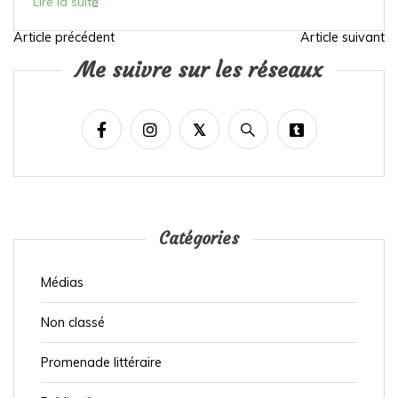
Lire la suite
Article précédent
Article suivant
N
Me suivre sur les réseaux
a
v
i
g
a
t
i
Catégories
o
Médias
n
d
Non classé
e
Promenade littéraire
l