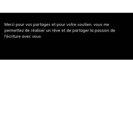
Merci pour vos partages et pour votre soutien, vous me
permettez de réaliser un rêve et de partager la passion de
l'écriture avec vous
Récompense récente
Un weekend à Decize
343 words
Publication récente