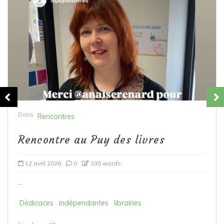
Dans
Rencontres
Rencontre au Puy des livres
12 avril 2026
0
330 words
...
Dédicaces
indépendantes
librairies