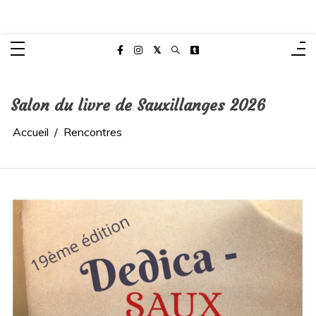
Aller
Anaïse Renard – autrice
au
Site de l'autrice Anaïse Renard – Clermont-Ferrand
contenu
Salon du livre de Sauxillanges 2026
Accueil
Rencontres