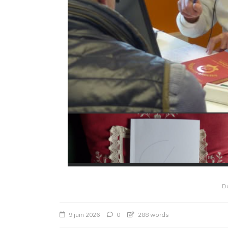
D
9 juin 2026
0
288 words