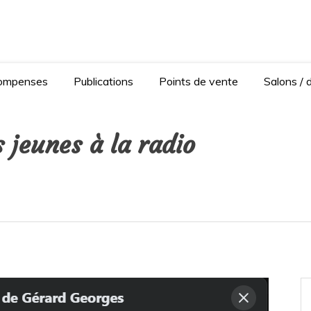
Anaïse Renard – autrice
Ferrand
ompenses
Publications
Points de vente
Salons / 
 jeunes à la radio