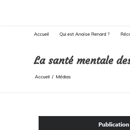
Aller
au
contenu
Site de l'autrice Anaïse Renard – Clermont-
Accueil
Qui est Anaïse Renard ?
Réc
La santé mentale des
Accueil
Médias