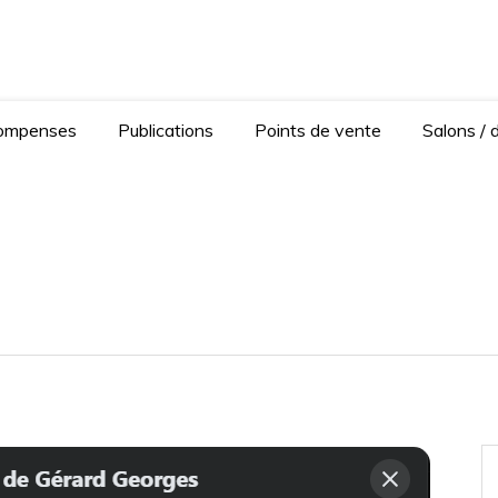
Anaïse Renard – autrice
Ferrand
ompenses
Publications
Points de vente
Salons / 