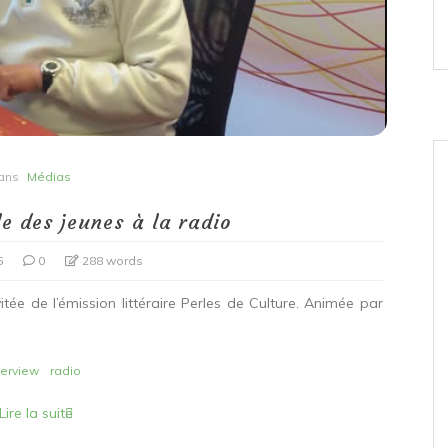
ans
Médias
e des jeunes à la radio
6
0
288 words
itée de l’émission littéraire Perles de Culture. Animée par
terview
radio
Lire la suite