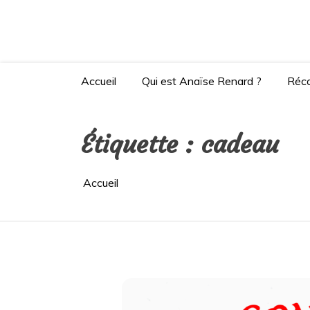
Aller
au
contenu
Site de l'autrice Anaïse Renard – Clermont-
Accueil
Qui est Anaïse Renard ?
Réc
Étiquette :
cadeau
Accueil