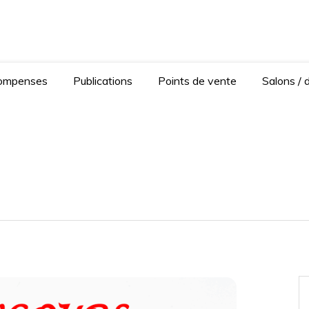
Anaïse Renard – autrice
Ferrand
ompenses
Publications
Points de vente
Salons / 