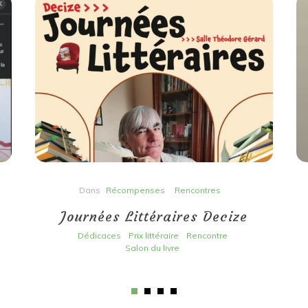
Dans
Récompenses
Rencontres
Journées Littéraires Decize
Dédicaces
Prix littéraire
Rencontre
Salon du livre