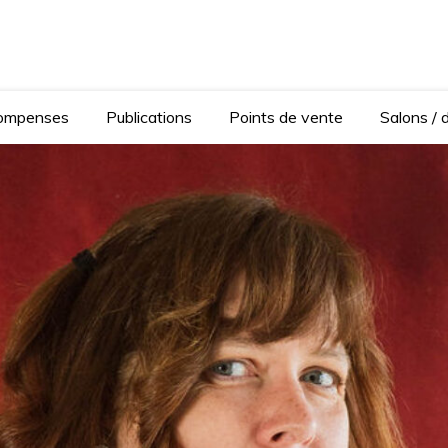
Anaïse Renard – autrice
Ferrand
ompenses
Publications
Points de vente
Salons / 
and
enard – a