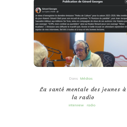
Dans
Médias
6
La santé mentale des jeunes à
la radio
ivre
interview
radio