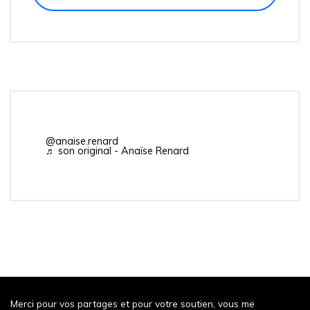
@anaise.renard
♬ son original - Anaïse Renard
Merci pour vos partages et pour votre soutien, vous me