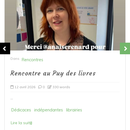
Dans
Rencontres
Rencontre au Puy des livres
12 avril 2026
0
330 words
...
Dédicaces
indépendantes
librairies
Lire la suite