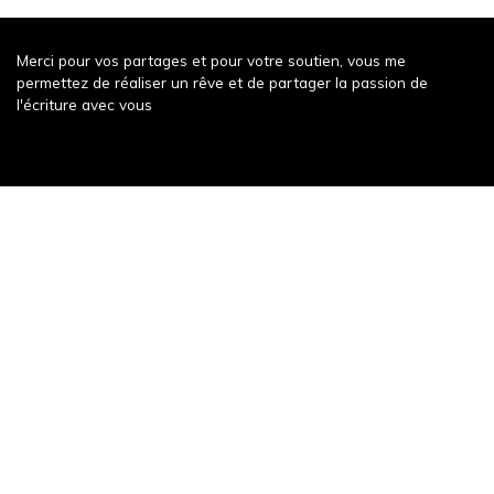
Merci pour vos partages et pour votre soutien, vous me
permettez de réaliser un rêve et de partager la passion de
l'écriture avec vous
Récompense récente
Un weekend à Decize
343 words
Publication récente