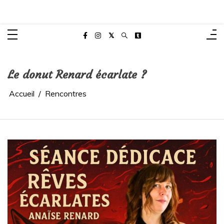
Aller
Anaïse Renard – autrice
au
Site de l'autrice Anaïse Renard – Clermont-Ferrand
contenu
Le donut Renard écarlate ?
Accueil
Rencontres