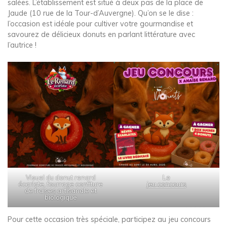
salées. L’établissement est situé à deux pas de la place de
Jaude (10 rue de la Tour-d’Auvergne). Qu’on se le dise :
l’occasion est idéale pour cultiver votre gourmandise et
savourez de délicieux donuts en parlant littérature avec
l’autrice !
Visuel du donut renard
Le
écarlate, fourrage confiture
jeu concours
de fraises artisanale et
biologique
en partenariat avec M & Mrs
Donuts
Pour cette occasion très spéciale, participez au jeu concours