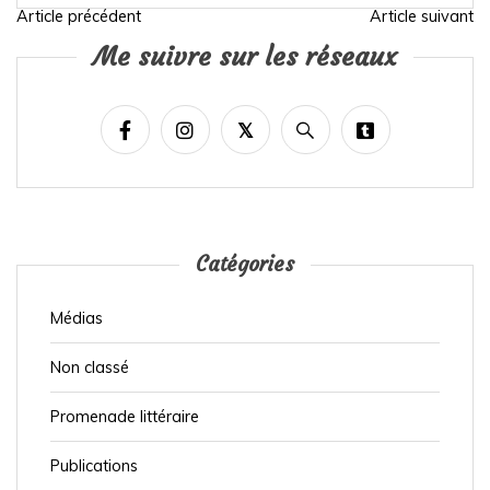
Article précédent
Article suivant
N
Me suivre sur les réseaux
a
v
i
g
a
t
i
Catégories
o
Médias
n
d
Non classé
e
Promenade littéraire
l
’
Publications