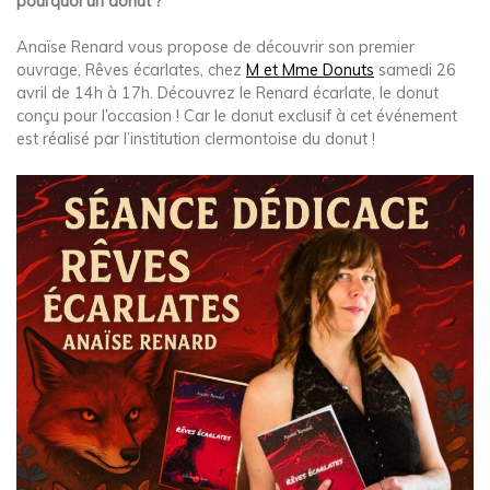
pourquoi un donut ?
Anaïse Renard vous propose de découvrir son premier
ouvrage, Rêves écarlates, chez
M et Mme Donuts
samedi 26
avril de 14h à 17h. Découvrez le Renard écarlate, le donut
conçu pour l’occasion ! Car le donut exclusif à cet événement
est réalisé par l’institution clermontoise du donut !