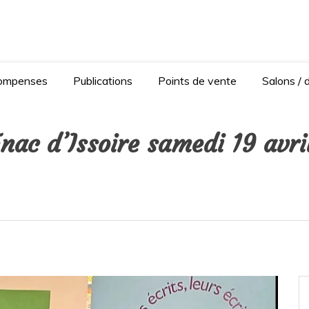
Anaïse Renard – autrice
Ferrand
ompenses
Publications
Points de vente
Salons / 
nac d’Issoire samedi 19 avr