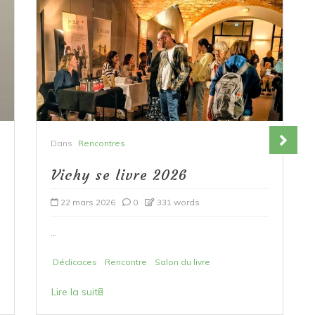
Dans
Rencontres
Salon du livre de Sauxillanges
2026
18 mars 2026
0
356 words
...
Dédicaces
Rencontre
Salon du livre
Lire la suite