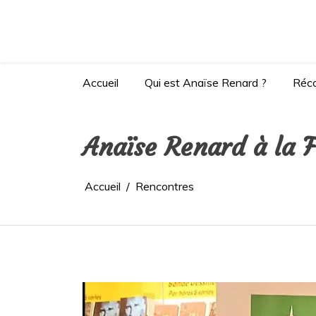
Aller
au
contenu
Site de l'autrice Anaïse Renard – Clermont-
Accueil
Qui est Anaïse Renard ?
Réc
Anaïse Renard à la F
Accueil
Rencontres