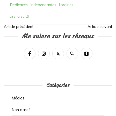
es
indépendantes
librairies
Dédicac
ite
Lire la su
Article précédent
Article suivant
N
Me suivre sur les réseaux
a
v
i
g
a
t
i
Catégories
o
Médias
n
d
Non classé