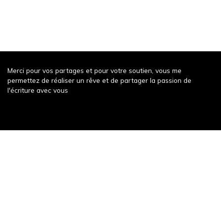
Merci pour vos partages et pour votre soutien, vous me
permettez de réaliser un rêve et de partager la passion de
l'écriture avec vous
Récompense récente
Un weekend à Decize
343 words