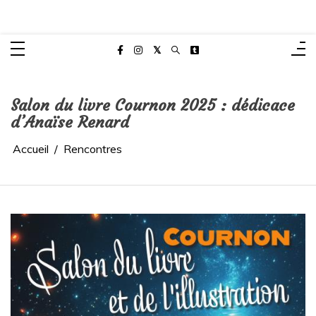
Aller
Anaïse Renard – autrice
au
Site de l'autrice Anaïse Renard – Clermont-Ferrand
contenu
Salon du livre Cournon 2025 : dédicace
d’Anaïse Renard
Accueil
Rencontres