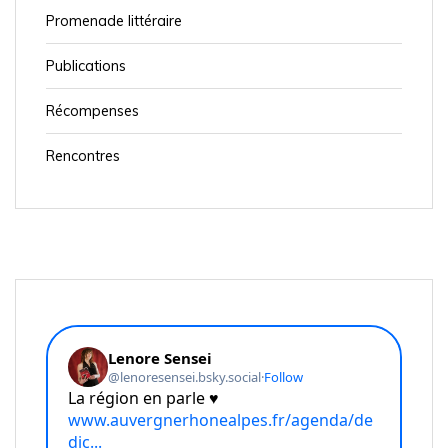
e
Promenade littéraire
l
’
Publications
a
Récompenses
r
t
Rencontres
i
c
l
e