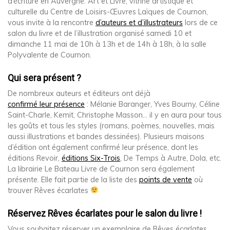
d’écriture en Auvergne. Art et Livre, vitrine artistique et
culturelle du Centre de Loisirs-Œuvres Laïques de Cournon,
vous invite à la rencontre
d’auteurs et d’illustrateurs
lors de ce
salon du livre et de l’illustration organisé samedi 10 et
dimanche 11 mai de 10h à 13h et de 14h à 18h, à la salle
Polyvalente de Cournon.
Qui sera présent ?
De nombreux auteurs et éditeurs ont déjà
confirmé leur présence
: Mélanie Baranger, Yves Bourny, Céline
Saint-Charle, Kemit, Christophe Masson… il y en aura pour tous
les goûts et tous les styles (romans, poèmes, nouvelles, mais
aussi illustrations et bandes dessinées). Plusieurs maisons
d’édition ont également confirmé leur présence, dont les
éditions Revoir,
éditions Six-Trois
, De Temps à Autre, Dola, etc.
La librairie Le Bateau Livre de Cournon sera également
présente. Elle fait partie de la liste des
points de vente
où
trouver Rêves écarlates
Réservez Rêves écarlates pour le salon du livre !
Vous souhaitez réserver un exemplaire de Rêves écarlates