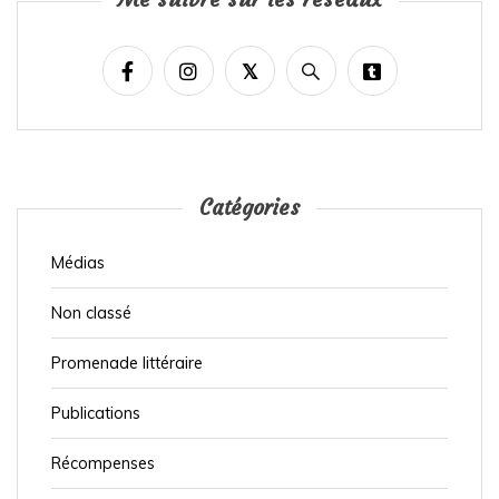
n
a
t
i
o
n
Catégories
d
e
Médias
s
Non classé
p
u
Promenade littéraire
b
Publications
l
i
Récompenses