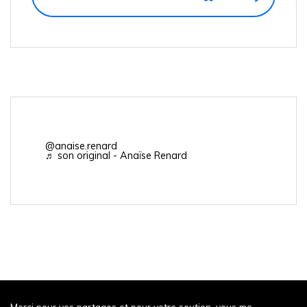
@anaise.renard
♬ son original - Anaïse Renard
Merci pour vos partages et pour votre soutien, vous me