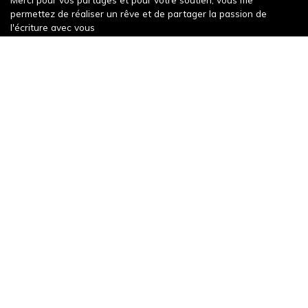
permettez de réaliser un rêve et de partager la passion de
l'écriture avec vous
Récompense récente
Un weekend à Decize
343 words
Publication récente
Rétrospective littéraire 2025