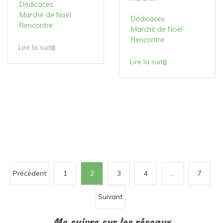
Dédicaces
Marché de Noël
Dédicaces
Rencontre
Marché de Noël
Rencontre
Lire la suite
Lire la suite
P
Précédent
1
2
3
4
…
7
a
Suivant
g
i
Me suivre sur les réseaux