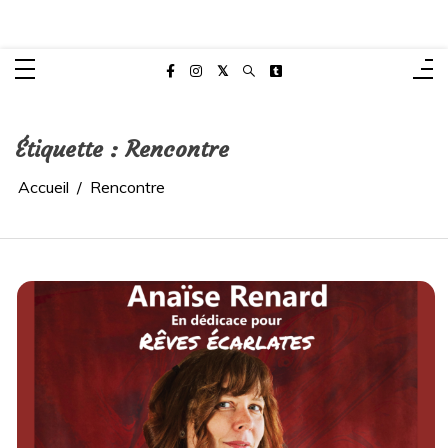
Aller
Anaïse Renard – autrice
au
Site de l'autrice Anaïse Renard – Clermont-Ferrand
contenu
Étiquette :
Rencontre
Accueil
Rencontre