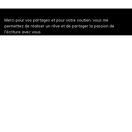
Merci pour vos partages et pour votre soutien, vous me
permettez de réaliser un rêve et de partager la passion de
l'écriture avec vous
Récompense récente
Un weekend à Decize
343 words
Publication récente