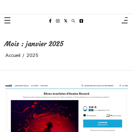
Aller
Anaïse Renard – autrice
au
Site de l'autrice Anaïse Renard – Clermont-Ferrand
contenu
Mois :
janvier 2025
Accueil
2025