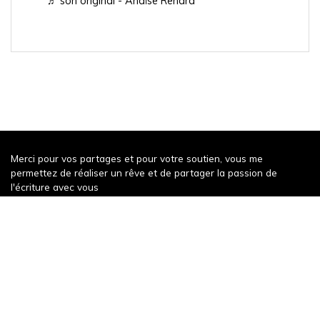
♬ son original - Anaïse Renard
Merci pour vos partages et pour votre soutien, vous me
permettez de réaliser un rêve et de partager la passion de
l'écriture avec vous
Récompense récente
Un weekend à Decize