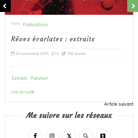
Dans
Publications
Rêves écarlates : extraits
15 novembre 2025
0
782 words
...
Extraits
Parution
Lire la suite
Article suivant
N
Me suivre sur les réseaux
a
v
i