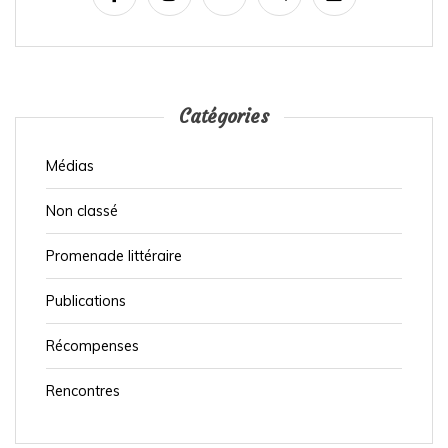
g
a
t
i
Catégories
o
Médias
n
d
Non classé
e
Promenade littéraire
l
’
Publications
a
Récompenses
r
t
Rencontres
i