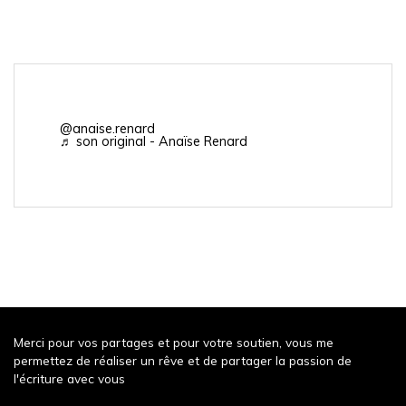
@anaise.renard
♬ son original - Anaïse Renard
Merci pour vos partages et pour votre soutien, vous me
permettez de réaliser un rêve et de partager la passion de
l'écriture avec vous