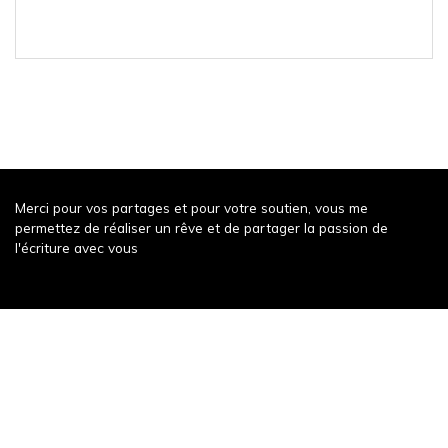
Merci pour vos partages et pour votre soutien, vous me
permettez de réaliser un rêve et de partager la passion de
l'écriture avec vous
Récompense récente
Un weekend à Decize
343 words