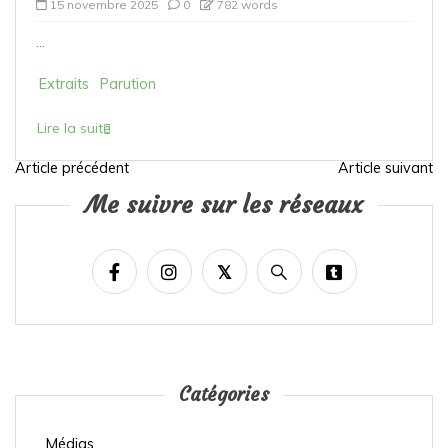
15 novembre 2025
0
782 words
...
Extraits
Parution
Lire la suite
Article précédent
Article suivant
N
Me suivre sur les réseaux
a
v
i
g
a
t
i
Catégories
o
Médias