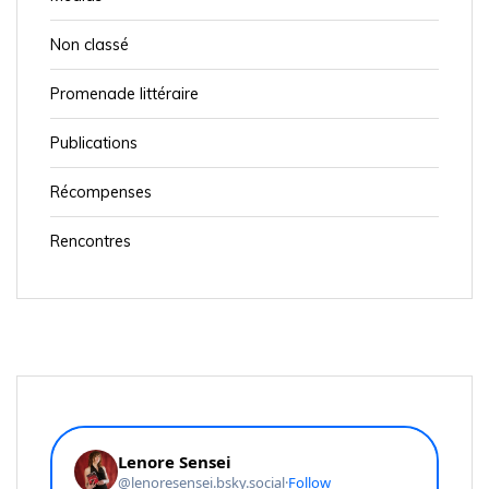
n
d
Non classé
e
Promenade littéraire
l
’
Publications
a
Récompenses
r
t
Rencontres
i
c
l
e